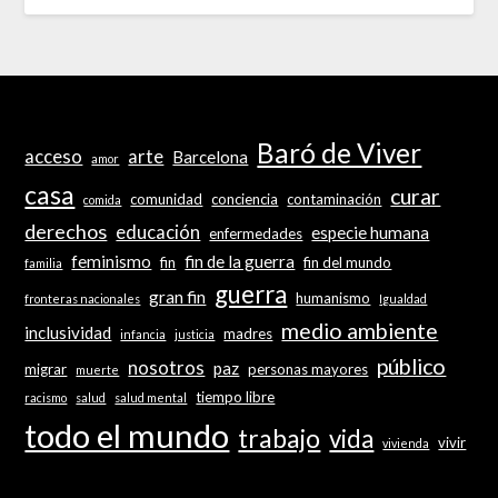
Baró de Viver
acceso
arte
Barcelona
amor
casa
curar
comunidad
conciencia
contaminación
comida
derechos
educación
especie humana
enfermedades
feminismo
fin de la guerra
fin
fin del mundo
familia
guerra
gran fin
humanismo
fronteras nacionales
Igualdad
medio ambiente
inclusividad
madres
infancia
justicia
público
nosotros
paz
migrar
personas mayores
muerte
tiempo libre
racismo
salud
salud mental
todo el mundo
trabajo
vida
vivir
vivienda