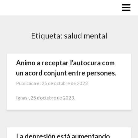
Saltar
al
contenido
Etiqueta:
salud mental
Animo a receptar l’autocura com
un acord conjunt entre persones.
Publicada el
25 de octubre de 2023
Ignasi, 25 d’octubre de 2023.
La depresión está aumentando