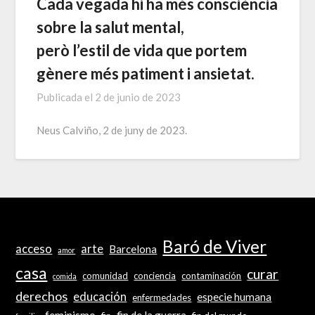
Cada vegada hi ha més consciència
sobre la salut mental,
però l’estil de vida que portem
gènere més patiment i ansietat.
Publicada el
2 de junio de 2023
Neus Calviño, 2 de juny de 2023.
Baró de Viver
acceso
arte
Barcelona
amor
casa
curar
comunidad
conciencia
contaminación
comida
derechos
educación
especie humana
enfermedades