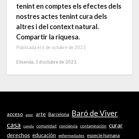
tenint en comptes els efectes dels
nostres actes tenint cura dels
altres i del context natural.
Compartir la riquesa.
Publicada el
6 de octubre de 2023
Elisenda, 5 d’octubre de 2023.
Baró de Viver
acceso
arte
Barcelona
amor
casa
curar
comunidad
conciencia
contaminación
comida
derechos
educación
especie humana
enfermedades