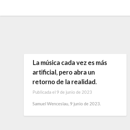
Saltar
al
contenido
La música cada vez es más
artificial, pero abra un
retorno de la realidad.
Publicada el
9 de junio de 2023
Samuel Wenceslau, 9 junio de 2023.