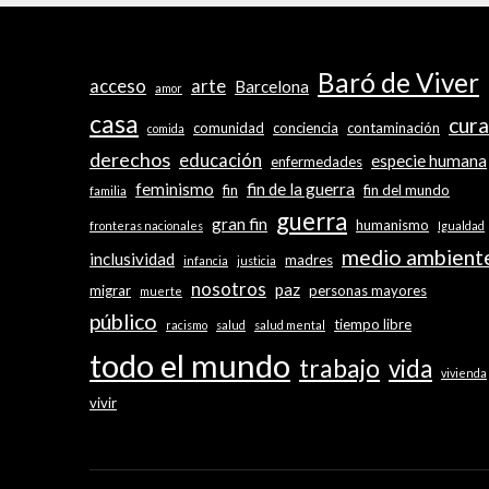
Baró de Viver
acceso
arte
Barcelona
amor
casa
cura
comunidad
conciencia
contaminación
comida
derechos
educación
especie humana
enfermedades
feminismo
fin de la guerra
fin
fin del mundo
familia
guerra
gran fin
humanismo
fronteras nacionales
Igualdad
medio ambient
inclusividad
madres
infancia
justicia
nosotros
paz
migrar
personas mayores
muerte
público
tiempo libre
racismo
salud
salud mental
todo el mundo
trabajo
vida
vivienda
vivir