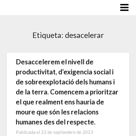
Saltar
al
contenido
Etiqueta:
desacelerar
Desaccelerem el nivell de
productivitat, d’exigencia social i
de sobreexplotació dels humans i
de la terra. Comencem a prioritzar
el que realment ens hauria de
moure que són les relacions
humanes des del respecte.
Publicada el
22 de septiembre de 2023