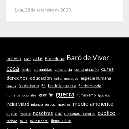
Laia, 22 de setembre de 2023.
Baró de Viver
acceso
arte
Barcelona
amor
casa
curar
comunidad
conciencia
contaminación
comida
derechos
educación
especie humana
enfermedades
feminismo
fin de la guerra
fin
fin del mundo
familia
guerra
gran fin
humanismo
fronteras nacionales
Igualdad
medio ambiente
inclusividad
madres
infancia
justicia
público
nosotros
paz
migrar
personas mayores
muerte
tiempo libre
racismo
salud
salud mental