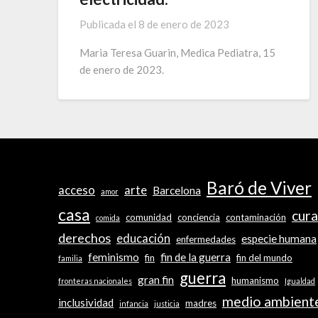
Publicada el
8 de enero de 2023
Maria Teresa Guarin, Medica Pediatra, 15
de enero de 2023.
Baró de Viver
acceso
arte
Barcelona
amor
casa
cura
comunidad
conciencia
contaminación
comida
derechos
educación
especie humana
enfermedades
feminismo
fin de la guerra
fin
fin del mundo
familia
guerra
gran fin
humanismo
fronteras nacionales
Igualdad
medio ambient
inclusividad
madres
infancia
justicia