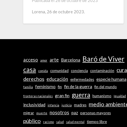
Publicada el
26 de octubre de 2023
Lorena, 26 de octubre 2023.
Baró de Viver
acceso
arte
Barcelona
amor
casa
cura
comunidad
conciencia
contaminación
comida
derechos
educación
especie humana
enfermedades
feminismo
fin de la guerra
fin
fin del mundo
familia
guerra
gran fin
humanismo
fronteras nacionales
Igualdad
medio ambient
inclusividad
madres
infancia
justicia
nosotros
paz
migrar
personas mayores
muerte
público
tiempo libre
racismo
salud
salud mental