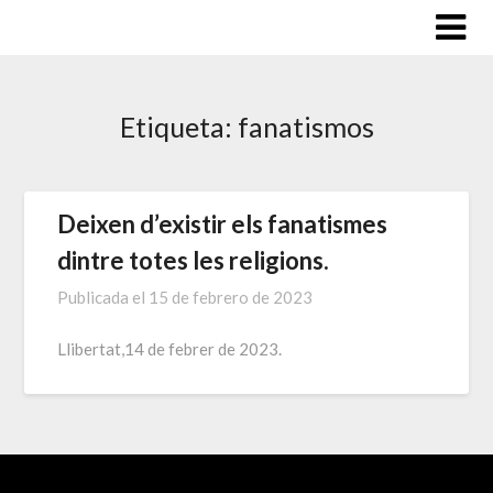
Saltar
al
contenido
Etiqueta:
fanatismos
Deixen d’existir els fanatismes
dintre totes les religions.
Publicada el
15 de febrero de 2023
Llibertat,14 de febrer de 2023.