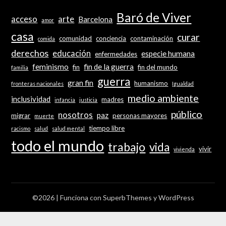
Baró de Viver
acceso
arte
Barcelona
amor
casa
curar
comunidad
conciencia
contaminación
comida
derechos
educación
especie humana
enfermedades
feminismo
fin de la guerra
fin
fin del mundo
familia
guerra
gran fin
humanismo
fronteras nacionales
Igualdad
medio ambiente
inclusividad
madres
infancia
justicia
público
nosotros
paz
migrar
personas mayores
muerte
tiempo libre
racismo
salud
salud mental
todo el mundo
trabajo
vida
vivir
vivienda
©2026
| Funciona con
SuperbThemes
y WordPress