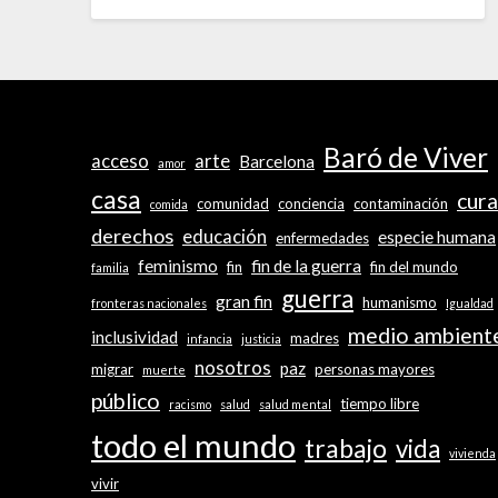
Baró de Viver
acceso
arte
Barcelona
amor
casa
cura
comunidad
conciencia
contaminación
comida
derechos
educación
especie humana
enfermedades
feminismo
fin de la guerra
fin
fin del mundo
familia
guerra
gran fin
humanismo
fronteras nacionales
Igualdad
medio ambient
inclusividad
madres
infancia
justicia
nosotros
paz
migrar
personas mayores
muerte
público
tiempo libre
racismo
salud
salud mental
todo el mundo
trabajo
vida
vivienda
vivir