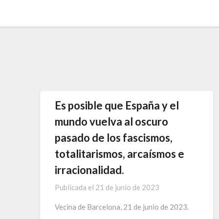
Saltar
al
contenido
Es posible que España y el
mundo vuelva al oscuro
pasado de los fascismos,
totalitarismos, arcaísmos e
irracionalidad.
Publicada el
21 de junio de 2023
Vecina de Barcelona, 21 de junio de 2023.