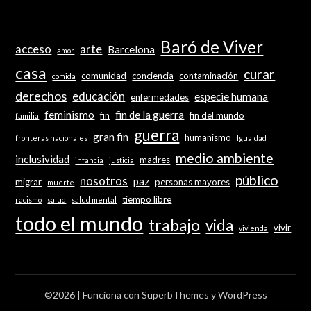
Baró de Viver
acceso
arte
Barcelona
amor
casa
curar
comunidad
conciencia
contaminación
comida
derechos
educación
especie humana
enfermedades
feminismo
fin de la guerra
fin
fin del mundo
familia
guerra
gran fin
humanismo
fronteras nacionales
Igualdad
medio ambiente
inclusividad
madres
infancia
justicia
público
nosotros
paz
migrar
personas mayores
muerte
tiempo libre
racismo
salud
salud mental
todo el mundo
trabajo
vida
vivir
vivienda
©2026
| Funciona con
SuperbThemes
y WordPress