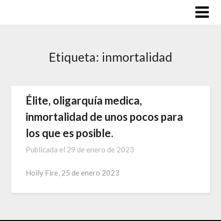
Saltar
al
contenido
Etiqueta:
inmortalidad
Élite, oligarquía medica,
inmortalidad de unos pocos para
los que es posible.
Publicada el
29 de enero de 2023
Holly Fire, 25 de enero 2023