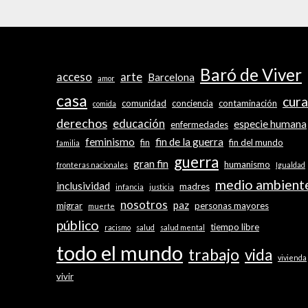
Baró de Viver
acceso
arte
Barcelona
amor
casa
cura
comunidad
conciencia
contaminación
comida
derechos
educación
especie humana
enfermedades
feminismo
fin de la guerra
fin
fin del mundo
familia
guerra
gran fin
humanismo
fronteras nacionales
Igualdad
medio ambient
inclusividad
madres
infancia
justicia
nosotros
paz
migrar
personas mayores
muerte
público
tiempo libre
racismo
salud
salud mental
todo el mundo
trabajo
vida
vivienda
vivir