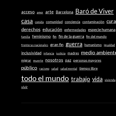
Baró de Viver
acceso
arte
Barcelona
amor
casa
cura
comunidad
conciencia
contaminación
comida
derechos
educación
especie humana
enfermedades
feminismo
fin de la guerra
fin
fin del mundo
familia
guerra
gran fin
humanismo
fronteras nacionales
Igualdad
medio ambient
inclusividad
madres
infancia
justicia
nosotros
paz
migrar
personas mayores
muerte
público
tiempo libre
racismo
salud
salud mental
todo el mundo
trabajo
vida
vivienda
vivir