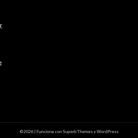
r
e
©2026
| Funciona con
SuperbThemes
y WordPress