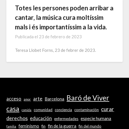
Totes les persones poden arribar a
cantar, la música cura moltíssim
mals i és importantíssim a la vida.
Publicada el
23 de febrero de 2023
Teresa Llobet Forns, 23 de febrer de 2023.
Baró de Viver
acceso
arte
Barcelona
amor
casa
curar
comunidad
conciencia
contaminación
comida
derechos
educación
especie humana
enfermedades
feminismo
fin de la guerra
fin
fin del mundo
familia