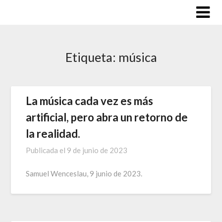
Saltar
al
contenido
Etiqueta:
música
La música cada vez es más
artificial, pero abra un retorno de
la realidad.
Publicada el
9 de junio de 2023
Samuel Wenceslau, 9 junio de 2023.