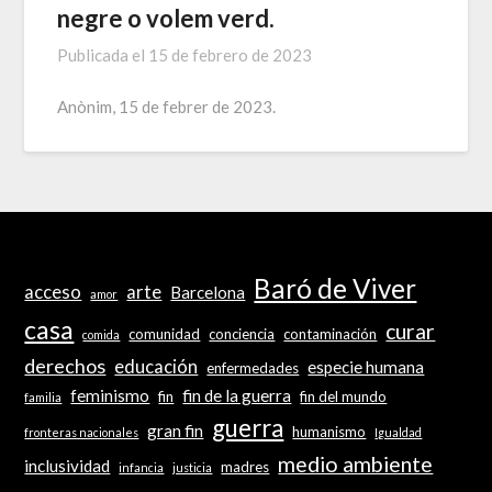
negre o volem verd.
Publicada el
15 de febrero de 2023
Anònim, 15 de febrer de 2023.
Baró de Viver
acceso
arte
Barcelona
amor
casa
curar
comunidad
conciencia
contaminación
comida
derechos
educación
especie humana
enfermedades
feminismo
fin de la guerra
fin
fin del mundo
familia
guerra
gran fin
humanismo
fronteras nacionales
Igualdad
medio ambiente
inclusividad
madres
infancia
justicia