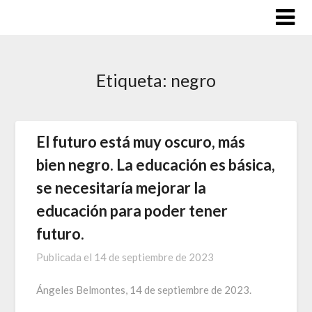
Saltar
al
contenido
Etiqueta:
negro
El futuro está muy oscuro, más
bien negro. La educación es básica,
se necesitaría mejorar la
educación para poder tener
futuro.
Publicada el
14 de septiembre de 2023
Ángeles Belmontes, 14 de septiembre de 2023.