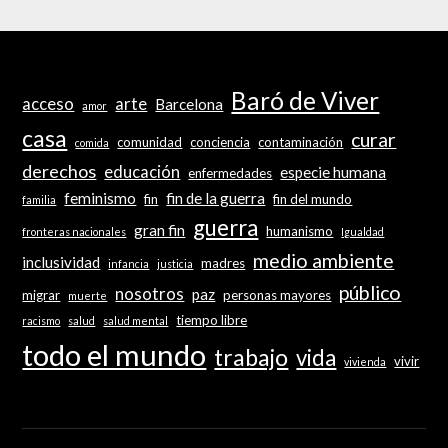
Baró de Viver
acceso
arte
Barcelona
amor
casa
curar
comunidad
conciencia
contaminación
comida
derechos
educación
especie humana
enfermedades
feminismo
fin de la guerra
fin
fin del mundo
familia
guerra
gran fin
humanismo
fronteras nacionales
Igualdad
medio ambiente
inclusividad
madres
infancia
justicia
público
nosotros
paz
migrar
personas mayores
muerte
tiempo libre
racismo
salud
salud mental
todo el mundo
trabajo
vida
vivir
vivienda