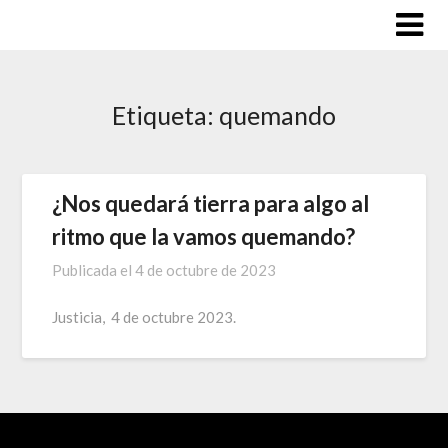
Saltar
al
contenido
Etiqueta:
quemando
¿Nos quedará tierra para algo al
ritmo que la vamos quemando?
Publicada el
4 de octubre de 2023
Justicia, 4 de octubre 2023.