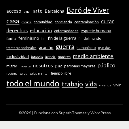
Baró de Viver
acceso
arte
Barcelona
amor
casa
curar
comunidad
conciencia
contaminación
comida
derechos
educación
especie humana
enfermedades
feminismo
fin de la guerra
fin
fin del mundo
familia
guerra
gran fin
humanismo
fronteras nacionales
Igualdad
medio ambiente
inclusividad
madres
infancia
justicia
público
nosotros
paz
migrar
personas mayores
muerte
tiempo libre
racismo
salud
salud mental
todo el mundo
trabajo
vida
vivir
vivienda
©2026
| Funciona con
SuperbThemes
y WordPress