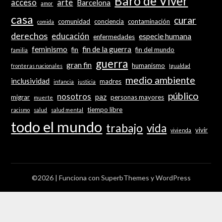
Baró de Viver
acceso
arte
Barcelona
amor
casa
curar
comunidad
conciencia
contaminación
comida
derechos
educación
especie humana
enfermedades
feminismo
fin de la guerra
fin
fin del mundo
familia
guerra
gran fin
humanismo
fronteras nacionales
Igualdad
medio ambiente
inclusividad
madres
infancia
justicia
público
nosotros
paz
migrar
personas mayores
muerte
tiempo libre
racismo
salud
salud mental
todo el mundo
trabajo
vida
vivir
vivienda
©2026
| Funciona con
SuperbThemes
y WordPress