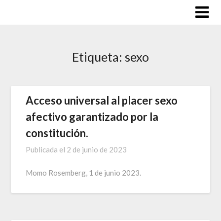
Saltar
al
contenido
Etiqueta:
sexo
Acceso universal al placer sexo
afectivo garantizado por la
constitución.
Publicada el
2 de junio de 2023
Momo Rosemberg, 1 de junio 2023.