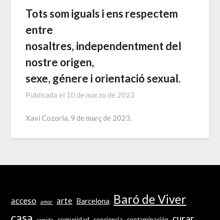
Tots som iguals i ens respectem
entre
nosaltres, independentment del
nostre origen,
sexe, génere i orientació sexual.
Publicada el
10 de marzo de 2023
Xavi Cozorla, 9 de març de 2023.
Baró de Viver
acceso
arte
Barcelona
amor
casa
curar
comunidad
conciencia
contaminación
comida