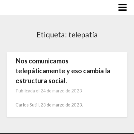
Saltar
al
contenido
Etiqueta:
telepatía
Nos comunicamos
telepáticamente y eso cambia la
estructura social.
Publicada el
24 de marzo de 2023
Carlos Sutil, 23 de marzo de 2023.