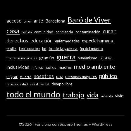
Baró de Viver
acceso
arte
Barcelona
amor
casa
curar
comunidad
conciencia
contaminación
comida
derechos
educación
especie humana
enfermedades
feminismo
fin de la guerra
fin
fin del mundo
familia
guerra
gran fin
humanismo
fronteras nacionales
Igualdad
medio ambiente
inclusividad
madres
infancia
justicia
público
nosotros
paz
migrar
personas mayores
muerte
tiempo libre
racismo
salud
salud mental
todo el mundo
trabajo
vida
vivir
vivienda
©2026
| Funciona con
SuperbThemes
y WordPress