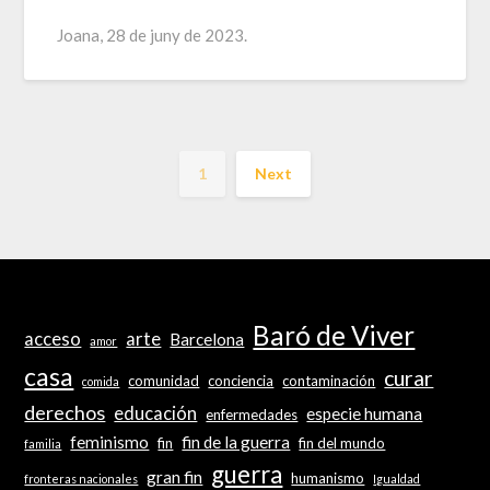
Joana, 28 de juny de 2023.
1
Next
Baró de Viver
acceso
arte
Barcelona
amor
casa
curar
comunidad
conciencia
contaminación
comida
derechos
educación
especie humana
enfermedades
feminismo
fin de la guerra
fin
fin del mundo
familia
guerra
gran fin
humanismo
fronteras nacionales
Igualdad