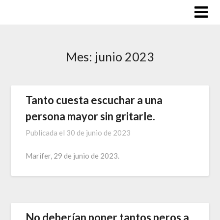
Saltar
al
contenido
Mes:
junio 2023
Tanto cuesta escuchar a una
persona mayor sin gritarle.
Publicada el
30 de junio de 2023
Marifer, 29 de junio de 2023.
No deberían poner tantos peros a