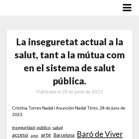
Saltar
al
contenido
La inseguretat actual a la
salut, tant a la mútua com
en el sistema de salut
pública.
Publicada el
28 de junio de 2023
Cristina Torres Nadal i Asunción Nadal Tinto, 28 de juny de
2023.
inseguridad
, 
público
, 
salud
Baró de Viver
acceso
arte
Barcelona
amor