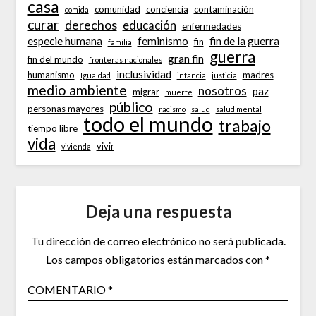
casa
comunidad
conciencia
contaminación
comida
curar
derechos
educación
enfermedades
especie humana
feminismo
fin de la guerra
fin
familia
guerra
gran fin
fin del mundo
fronteras nacionales
inclusividad
humanismo
madres
Igualdad
infancia
justicia
medio ambiente
nosotros
paz
migrar
muerte
público
personas mayores
racismo
salud
salud mental
todo el mundo
trabajo
tiempo libre
vida
vivir
vivienda
Deja una respuesta
Tu dirección de correo electrónico no será publicada.
Los campos obligatorios están marcados con
*
COMENTARIO
*