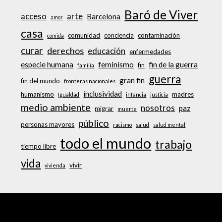
Baró de Viver
acceso
arte
Barcelona
amor
casa
comunidad
conciencia
contaminación
comida
curar
derechos
educación
enfermedades
especie humana
feminismo
fin de la guerra
fin
familia
guerra
gran fin
fin del mundo
fronteras nacionales
inclusividad
humanismo
madres
Igualdad
infancia
justicia
medio ambiente
nosotros
paz
migrar
muerte
público
personas mayores
racismo
salud
salud mental
todo el mundo
trabajo
tiempo libre
vida
vivir
vivienda