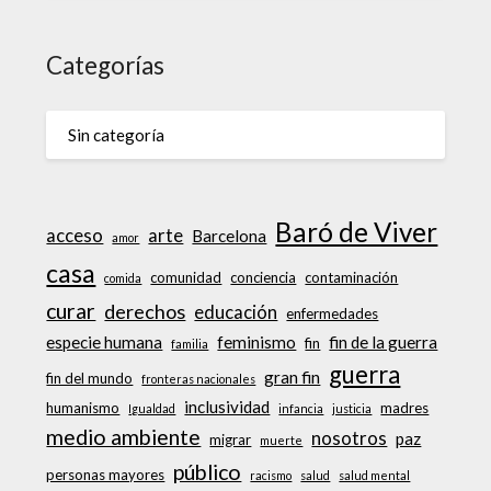
Categorías
Sin categoría
Baró de Viver
acceso
arte
Barcelona
amor
casa
comunidad
conciencia
contaminación
comida
curar
derechos
educación
enfermedades
especie humana
feminismo
fin de la guerra
fin
familia
guerra
gran fin
fin del mundo
fronteras nacionales
inclusividad
humanismo
madres
Igualdad
infancia
justicia
medio ambiente
nosotros
paz
migrar
muerte
público
personas mayores
racismo
salud
salud mental