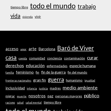
todo el mundo
trabajo
tiempo libre
vida
vivir
vivienda
Baró de Viver
acceso
arte
Barcelona
amor
casa
curar
comunidad
conciencia
contaminación
comida
derechos
educación
especie humana
enfermedades
feminismo
fin de la guerra
fin
fin del mundo
familia
guerra
gran fin
humanismo
fronteras nacionales
Igualdad
medio ambiente
inclusividad
madres
infancia
justicia
público
nosotros
paz
migrar
personas mayores
muerte
tiempo libre
racismo
salud
salud mental
todo el mundo