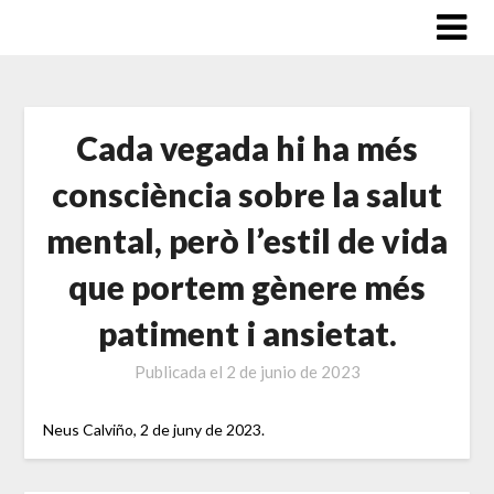
Saltar
al
contenido
Cada vegada hi ha més
consciència sobre la salut
mental, però l’estil de vida
que portem gènere més
patiment i ansietat.
Publicada el
2 de junio de 2023
Neus Calviño, 2 de juny de 2023.