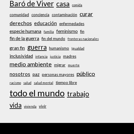
Baró de Viver
casa
comida
curar
comunidad
conciencia
contaminación
derechos
educación
enfermedades
especie humana
feminismo
fin
familia
fin de la guerra
fin del mundo
fronteras nacionales
guerra
gran fin
humanismo
Igualdad
inclusividad
madres
infancia
justicia
medio ambiente
migrar
muerte
público
nosotros
paz
personas mayores
tiempo libre
racismo
salud
salud mental
todo el mundo
trabajo
vida
vivir
vivienda