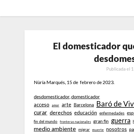
Saltar
al
contenido
El domesticador q
desdomes
Publicada el
1
Nùría Marqués, 15 de febrero de 2023.
desdomesticador
, 
domesticador
Baró de Viv
acceso
arte
Barcelona
amor
curar
derechos
educación
esp
enfermedades
guerra
gran fin
fin del mundo
fronteras nacionales
medio ambiente
nosotros
pa
migrar
muerte