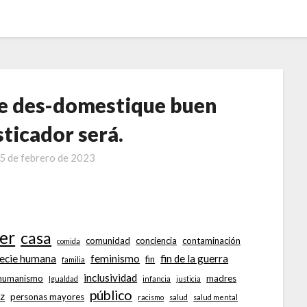
ue des-domestique buen
ticador será.
5 de febrero de 2023
er
casa
comunidad
conciencia
contaminación
comida
ecie humana
feminismo
fin de la guerra
fin
familia
inclusividad
humanismo
madres
Igualdad
infancia
justicia
público
z
personas mayores
racismo
salud
salud mental