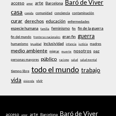
Baró de Viver
acceso
arte
Barcelona
amor
casa
comunidad
conciencia
contaminación
comida
curar
derechos
educación
enfermedades
especie humana
feminismo
fin de la guerra
fin
familia
guerra
gran fin
fin del mundo
fronteras nacionales
inclusividad
humanismo
madres
Igualdad
infancia
justicia
medio ambiente
nosotros
paz
migrar
muerte
público
personas mayores
racismo
salud
salud mental
todo el mundo
trabajo
tiempo libre
vida
vivir
vivienda
Baró de Viver
acceso
arte
Barcelona
amor