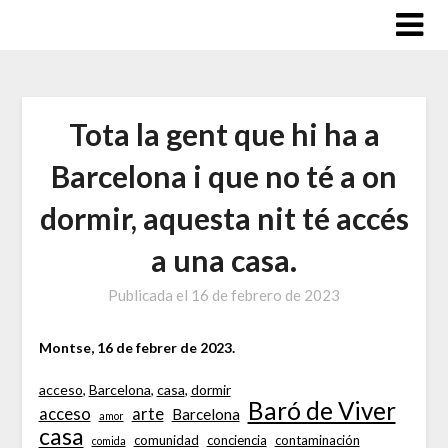
Saltar
al
contenido
Tota la gent que hi ha a
Barcelona i que no té a on
dormir, aquesta nit té accés
a una casa.
Publicada el
16 de febrero de 2023
Montse, 16 de febrer de 2023.
acceso
, 
Barcelona
, 
casa
, 
dormir
Baró de Viver
acceso
arte
Barcelona
amor
casa
comunidad
conciencia
contaminación
comida