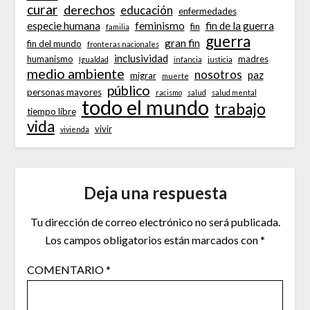
curar
derechos
educación
enfermedades
especie humana
feminismo
fin de la guerra
fin
familia
guerra
gran fin
fin del mundo
fronteras nacionales
inclusividad
humanismo
madres
Igualdad
infancia
justicia
medio ambiente
nosotros
paz
migrar
muerte
público
personas mayores
racismo
salud
salud mental
todo el mundo
trabajo
tiempo libre
vida
vivir
vivienda
Deja una respuesta
Tu dirección de correo electrónico no será publicada.
Los campos obligatorios están marcados con
*
COMENTARIO
*