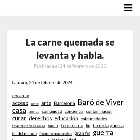
Saltar
al
contenido
La carne quemada se
levanta y habla.
Publicada el
24 de febrero de 2023
Lautaro, 24 de febrero de 2024.
encarnar
Baró de Viver
acceso
arte
Barcelona
amor
casa
comunidad
conciencia
contaminación
comida
curar
derechos
educación
enfermedades
especie humana
feminismo
fin de la guerra
fin
familia
guerra
gran fin
fin del mundo
fronteras nacionales