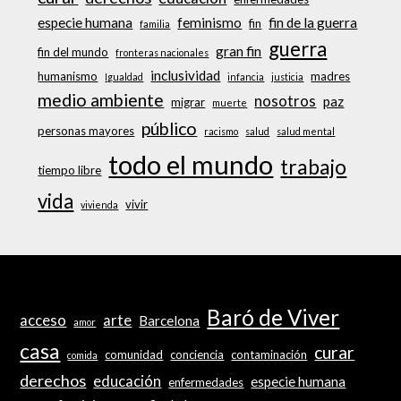
especie humana
feminismo
fin de la guerra
fin
familia
guerra
gran fin
fin del mundo
fronteras nacionales
inclusividad
humanismo
madres
Igualdad
infancia
justicia
medio ambiente
nosotros
paz
migrar
muerte
público
personas mayores
racismo
salud
salud mental
todo el mundo
trabajo
tiempo libre
vida
vivir
vivienda
Baró de Viver
acceso
arte
Barcelona
amor
casa
curar
comunidad
conciencia
contaminación
comida
derechos
educación
especie humana
enfermedades