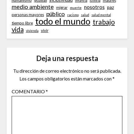
inclusividad
humanismo
madres
Igualdad
infancia
justicia
medio ambiente
nosotros
paz
migrar
muerte
público
personas mayores
racismo
salud
salud mental
todo el mundo
trabajo
tiempo libre
vida
vivir
vivienda
Deja una respuesta
Tu dirección de correo electrónico no será publicada.
Los campos obligatorios están marcados con
*
COMENTARIO
*