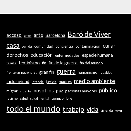
Baró de Viver
acceso
arte
Barcelona
amor
casa
curar
comunidad
conciencia
contaminación
comida
derechos
educación
especie humana
enfermedades
feminismo
fin de la guerra
fin
fin del mundo
familia
guerra
gran fin
humanismo
fronteras nacionales
Igualdad
medio ambiente
inclusividad
madres
infancia
justicia
público
nosotros
paz
migrar
personas mayores
muerte
tiempo libre
racismo
salud
salud mental
todo el mundo
trabajo
vida
vivir
vivienda