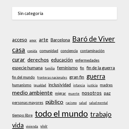
Sin categoría
Baró de Viver
acceso
arte
Barcelona
amor
casa
comunidad
conciencia
contaminación
comida
curar
derechos
educación
enfermedades
especie humana
feminismo
fin de la guerra
fin
familia
guerra
gran fin
fin del mundo
fronteras nacionales
inclusividad
humanismo
madres
Igualdad
infancia
justicia
medio ambiente
nosotros
paz
migrar
muerte
público
personas mayores
racismo
salud
salud mental
todo el mundo
trabajo
tiempo libre
vida
vivir
vivienda