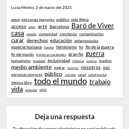
Lucia Merino, 2 de marzo del 2023.
amor
, 
personas mayores
, 
público
, 
vida digna
Baró de Viver
acceso
arte
Barcelona
amor
casa
comunidad
conciencia
contaminación
comida
curar
derechos
educación
enfermedades
especie humana
feminismo
fin de la guerra
fin
familia
guerra
gran fin
fin del mundo
fronteras nacionales
inclusividad
humanismo
madres
Igualdad
infancia
justicia
medio ambiente
nosotros
paz
migrar
muerte
público
personas mayores
racismo
salud
salud mental
todo el mundo
trabajo
tiempo libre
vida
vivir
vivienda
Deja una respuesta
Tu dirección de correo electrónico no será publicada.