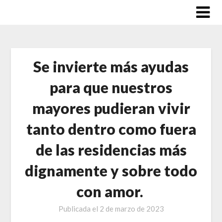
Saltar
al
contenido
Se invierte más ayudas
para que nuestros
mayores pudieran vivir
tanto dentro como fuera
de las residencias más
dignamente y sobre todo
con amor.
Publicada el
2 de marzo de 2023