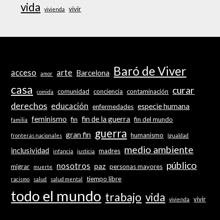
vida
vivir
vivienda
Baró de Viver
acceso
arte
Barcelona
amor
casa
curar
comunidad
conciencia
contaminación
comida
derechos
educación
especie humana
enfermedades
feminismo
fin de la guerra
fin
fin del mundo
familia
guerra
gran fin
humanismo
fronteras nacionales
Igualdad
medio ambiente
inclusividad
madres
infancia
justicia
público
nosotros
paz
migrar
personas mayores
muerte
tiempo libre
racismo
salud
salud mental
todo el mundo
trabajo
vida
vivir
vivienda