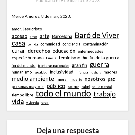
Publicada el
9 de marzo de 2023
Mercè Amorós, 8 de març 2023.
amor
, 
Jesucristo
Baró de Viver
acceso
arte
Barcelona
amor
casa
comunidad
conciencia
contaminación
comida
curar
derechos
educación
enfermedades
especie humana
feminismo
fin de la guerra
fin
familia
guerra
gran fin
fin del mundo
fronteras nacionales
inclusividad
humanismo
madres
Igualdad
infancia
justicia
medio ambiente
nosotros
paz
migrar
muerte
público
personas mayores
racismo
salud
salud mental
todo el mundo
trabajo
tiempo libre
vida
vivir
vivienda
Deja una respuesta