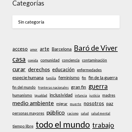
Categorías
Sin categoría
Baró de Viver
acceso
arte
Barcelona
amor
casa
comunidad
conciencia
contaminación
comida
curar
derechos
educación
enfermedades
especie humana
feminismo
fin de la guerra
fin
familia
guerra
gran fin
fin del mundo
fronteras nacionales
inclusividad
humanismo
madres
Igualdad
infancia
justicia
medio ambiente
nosotros
paz
migrar
muerte
público
personas mayores
racismo
salud
salud mental
todo el mundo
trabajo
tiempo libre