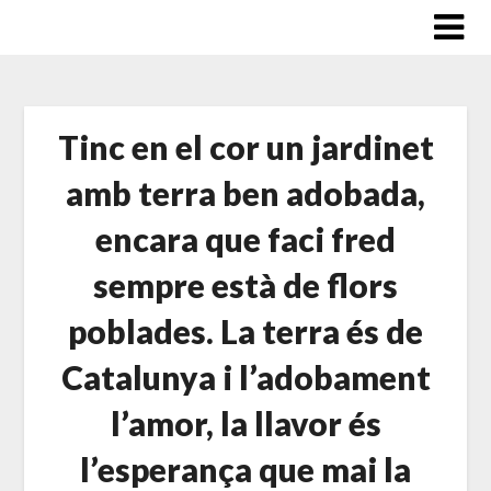
Saltar
al
contenido
Tinc en el cor un jardinet
amb terra ben adobada,
encara que faci fred
sempre està de flors
poblades. La terra és de
Catalunya i l’adobament
l’amor, la llavor és
l’esperança que mai la