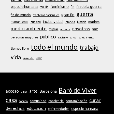
especie humana
feminismo
fin de la guerra
fin
familia
guerra
gran fin
fin del mundo
fronteras nacionales
inclusividad
humanismo
madres
Igualdad
infancia
justicia
medio ambiente
nosotros
paz
migrar
muerte
público
personas mayores
racismo
salud
salud mental
todo el mundo
trabajo
tiempo libre
vida
vivir
vivienda
Baró de Viver
acceso
arte
Barcelona
amor
casa
curar
comunidad
conciencia
contaminación
comida
derechos
educación
especie humana
enfermedades