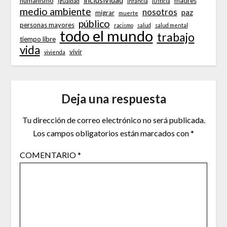
inclusividad
humanismo
madres
Igualdad
infancia
justicia
medio ambiente
nosotros
paz
migrar
muerte
público
personas mayores
racismo
salud
salud mental
todo el mundo
trabajo
tiempo libre
vida
vivir
vivienda
Deja una respuesta
Tu dirección de correo electrónico no será publicada.
Los campos obligatorios están marcados con
*
COMENTARIO
*