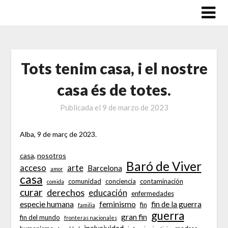
Saltar
al
contenido
Tots tenim casa, i el nostre
casa és de totes.
Publicada el
9 de marzo de 2023
Alba, 9 de març de 2023.
casa
, 
nosotros
Baró de Viver
acceso
arte
Barcelona
amor
casa
comunidad
conciencia
contaminación
comida
curar
derechos
educación
enfermedades
especie humana
feminismo
fin de la guerra
fin
familia
guerra
gran fin
fin del mundo
fronteras nacionales