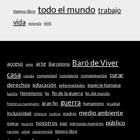
todo el mundo
trabajo
tiempo libre
vida
vivir
vivienda
Baró de Viver
acceso
arte
Barcelona
amor
casa
curar
comunidad
conciencia
contaminación
comida
derechos
educación
especie humana
enfermedades
feminismo
fin de la guerra
fin
fin del mundo
familia
guerra
gran fin
humanismo
fronteras nacionales
Igualdad
medio ambiente
inclusividad
madres
infancia
justicia
público
nosotros
paz
migrar
personas mayores
muerte
tiempo libre
racismo
salud
salud mental