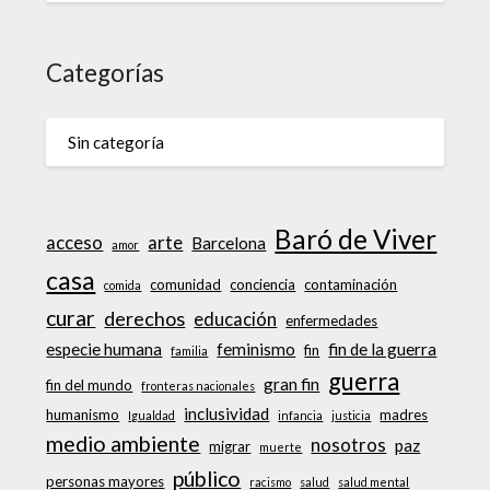
Categorías
Sin categoría
Baró de Viver
acceso
arte
Barcelona
amor
casa
comunidad
conciencia
contaminación
comida
curar
derechos
educación
enfermedades
especie humana
feminismo
fin de la guerra
fin
familia
guerra
gran fin
fin del mundo
fronteras nacionales
inclusividad
humanismo
madres
Igualdad
infancia
justicia
medio ambiente
nosotros
paz
migrar
muerte
público
personas mayores
racismo
salud
salud mental