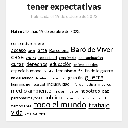
tener expectativas
Publicada el
19 de octubre de 2023
Najam Ul Sahar, 19 de octubre de 2023.
compartir
, 
respeto
Baró de Viver
acceso
arte
Barcelona
amor
casa
comunidad
conciencia
contaminación
comida
curar
derechos
educación
enfermedades
especie humana
feminismo
fin de la guerra
fin
familia
guerra
gran fin
fin del mundo
fronteras nacionales
inclusividad
humanismo
madres
Igualdad
infancia
justicia
medio ambiente
nosotros
paz
migrar
muerte
público
personas mayores
racismo
salud
salud mental
todo el mundo
trabajo
tiempo libre
vida
vivir
vivienda